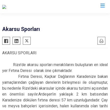
Rize
Akarsu Sporları
Ardeşen
Hemşin
Çamlıhemşin
İkizdere
AKARSU SPORLARI
Çayeli
İyidere
Derepazarı
Kalkandere
Rize’de akarsu sporları meraklılarını buluşturan en ideal
Fındıklı
Pazar
yer Fırtına Deresi olarak öne çıkmaktadır.
Fırtına Deresi, Kaçkar Dağlarının Karadenize bakan
Güneysu
yamaçlarından çağlayan derelerin birleşmesi ile oluşmuştur,
bu nedenle Rize’deki akarsular içinde akarsu turizmi açısından
en önemlisi sayılır.Ardeşen’in yaklaşık 2 km batısından
Karadenize dökülen fırtına deresi 57 km uzunluğundadır. Çay
ve meyva bahçeleri içerisinden, halen kullanımda olan tarihi