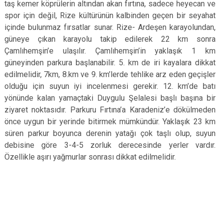
taş kemer köprülerin altından akan fırtına, sadece heyecan ve
spor için değil, Rize kültürünün kalbinden geçen bir seyahat
içinde bulunmaz fırsatlar sunar. Rize- Ardeşen karayolundan,
güneye çıkan karayolu takip edilerek 22 km sonra
Çamlıhemşin’e ulaşılır. Çamlıhemşin’in yaklaşık 1 km
güneyinden parkura başlanabilir. 5. km de iri kayalara dikkat
edilmelidir, 7km, 8.km ve 9. km’lerde tehlike arz eden geçişler
olduğu için suyun iyi incelenmesi gerekir. 12. km’de batı
yönünde kalan yamaçtaki Duygulu Şelalesi başlı başına bir
ziyaret noktasıdır. Parkuru Fırtına’a Karadeniz’e dökülmeden
önce uygun bir yerinde bitirmek mümkündür. Yaklaşık 23 km
süren parkur boyunca derenin yatağı çok taşlı olup, suyun
debisine göre 3-4-5 zorluk derecesinde yerler vardır.
Özellikle aşırı yağmurlar sonrası dikkat edilmelidir.