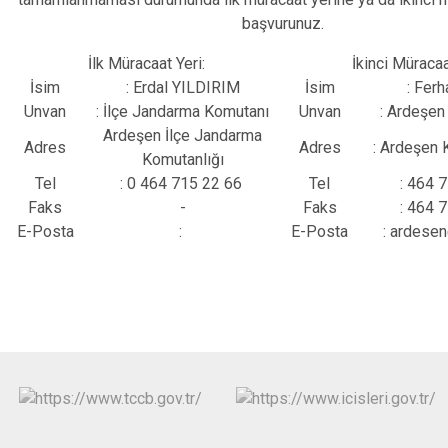
başvurunuz.
İlk Müracaat Yeri:
İkinci Müracaa
İsim
: Erdal YILDIRIM
İsim
: Fer
Unvan
: İlçe Jandarma Komutanı
Unvan
: Ardeşe
Ardeşen İlçe Jandarma
Adres
Adres
: Ardeşen
Komutanlığı
Tel
: 0 464 715 22 66
Tel
: 464 
Faks
-
Faks
: 464 
E-Posta
:
E-Posta
: ardesen