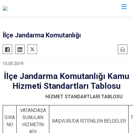
Rize
İlçe Jandarma Komutanlığı
Ardeşen
Hemşin
Çamlıhemşin
İkizdere
15.05.2019
Çayeli
İyidere
İlçe Jandarma Komutanlığı Kamu
Derepazarı
Kalkandere
Fındıklı
Pazar
Hizmeti Standartları Tablosu
Güneysu
HİZMET STANDARTLARI TABLOSU
VATANDAŞA
SIRA
SUNULAN
BAŞVURUDA İSTENİLEN BELGELER
NO
HİZMETİN
ADI