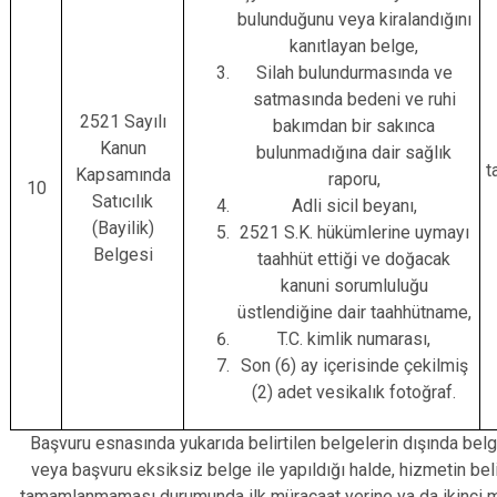
bulunduğunu veya kiralandığını
kanıtlayan belge,
Silah bulundurmasında ve
satmasında bedeni ve ruhi
2521 Sayılı
bakımdan bir sakınca
Kanun
bulunmadığına dair sağlık
t
Kapsamında
raporu,
10
Satıcılık
Adli sicil beyanı,
(Bayilik)
2521 S.K. hükümlerine uymayı
Belgesi
taahhüt ettiği ve doğacak
kanuni sorumluluğu
üstlendiğine dair taahhütname,
T.C. kimlik numarası,
Son (6) ay içerisinde çekilmiş
(2) adet vesikalık fotoğraf.
Başvuru esnasında yukarıda belirtilen belgelerin dışında bel
veya başvuru eksiksiz belge ile yapıldığı halde, hizmetin bel
tamamlanmaması durumunda ilk müracaat yerine ya da ikinci m