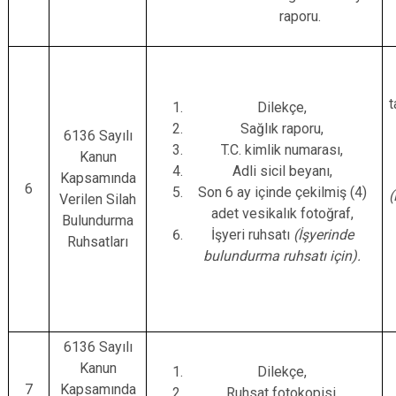
raporu.
t
Dilekçe,
Sağlık raporu,
6136 Sayılı
T.C. kimlik numarası,
Kanun
Adli sicil beyanı,
Kapsamında
6
Son 6 ay içinde çekilmiş (4)
(
Verilen Silah
adet vesikalık fotoğraf,
Bulundurma
İşyeri ruhsatı
(İşyerinde
Ruhsatları
bulundurma ruhsatı için).
6136 Sayılı
Kanun
Dilekçe,
7
Kapsamında
Ruhsat fotokopisi.