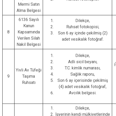
Mermi Satın
Alma Belgesi
6136 Sayılı
Dilekçe,
Kanun
Ruhsat fotokopisi,
8
Kapsamında
Son 6 ay içinde çekilmiş (2)
Verilen Silah
adet vesikalık fotoğraf.
Nakil Belgesi
Dilekçe,
Adli sicil beyanı,
(
T.C. kimlik numarası,
Yivli Av Tüfeği
Sağlık raporu,
9
Taşıma
Son 6 ay içerisinde çekilmiş
Ruhsatı
(4) adet vesikalık fotoğraf,
Avcılık belgesi.
Dilekçe,
İşyerinin kendi mülkiyetlerinde