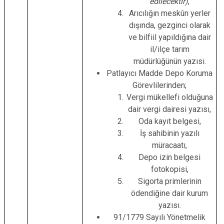
edilecektir)
,
Arıcılığın meskûn yerler
dışında, gezginci olarak
ve bilfiil yapıldığına dair
il/ilçe tarım
müdürlüğünün yazısı.
Patlayıcı Madde Depo Koruma
Görevlilerinden;
Vergi mükellefi olduğuna
dair vergi dairesi yazısı,
Oda kayıt belgesi,
İş sahibinin yazılı
müracaatı,
Depo izin belgesi
fotokopisi,
Sigorta primlerinin
ödendiğine dair kurum
yazısı.
91/1779 Sayılı Yönetmelik