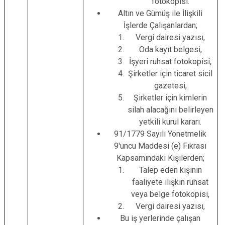
fotokopisi.
Altın ve Gümüş ile İlişkili
İşlerde Çalışanlardan;
Vergi dairesi yazısı,
Oda kayıt belgesi,
İşyeri ruhsat fotokopisi,
Şirketler için ticaret sicil
gazetesi,
Şirketler için kimlerin
silah alacağını belirleyen
yetkili kurul kararı.
91/1779 Sayılı Yönetmelik
9'uncu Maddesi (e) Fıkrası
Kapsamındaki Kişilerden;
Talep eden kişinin
faaliyete ilişkin ruhsat
veya belge fotokopisi,
Vergi dairesi yazısı,
Bu iş yerlerinde çalışan