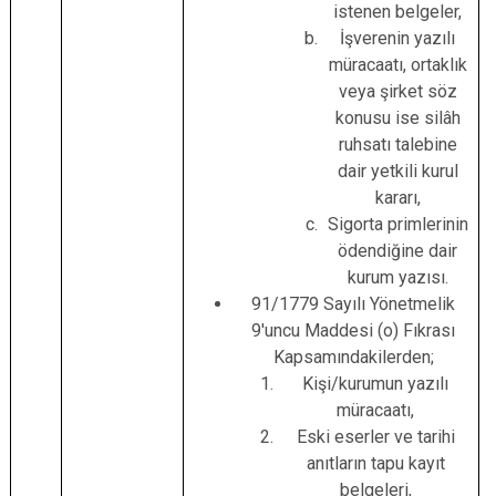
istenen belgeler,
İşverenin yazılı
müracaatı, ortaklık
veya şirket söz
konusu ise silâh
ruhsatı talebine
dair yetkili kurul
kararı,
Sigorta primlerinin
ödendiğine dair
kurum yazısı.
91/1779 Sayılı Yönetmelik
9'uncu Maddesi (o) Fıkrası
Kapsamındakilerden;
Kişi/kurumun yazılı
müracaatı,
Eski eserler ve tarihi
anıtların tapu kayıt
belgeleri,