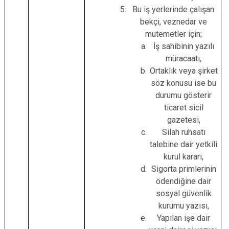
Bu iş yerlerinde çalışan
bekçi, veznedar ve
mutemetler için;
İş sahibinin yazılı
müracaatı,
Ortaklık veya şirket
söz konusu ise bu
durumu gösterir
ticaret sicil
gazetesi,
Silah ruhsatı
talebine dair yetkili
kurul kararı,
Sigorta primlerinin
ödendiğine dair
sosyal güvenlik
kurumu yazısı,
Yapılan işe dair