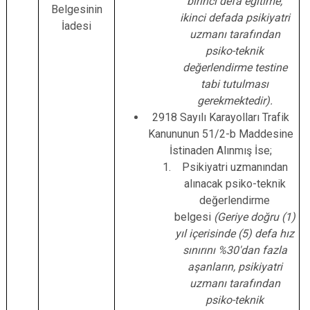
birinci defa eğitime,
Belgesinin
ikinci defada psikiyatri
İadesi
uzmanı tarafından
psiko-teknik
değerlendirme testine
tabi tutulması
gerekmektedir).
2918 Sayılı Karayolları Trafik
Kanununun 51/2-b Maddesine
İstinaden Alınmış İse;
Psikiyatri uzmanından
alınacak psiko-teknik
değerlendirme
belgesi
(Geriye doğru (1)
yıl içerisinde (5) defa hız
sınırını %30'dan fazla
aşanların, psikiyatri
uzmanı tarafından
psiko-teknik