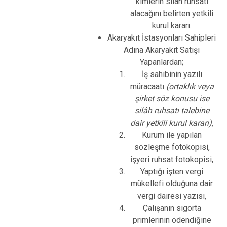
kimlerin silah ruhsatı
alacağını belirten yetkili
kurul kararı.
Akaryakıt İstasyonları Sahipleri
Adına Akaryakıt Satışı
Yapanlardan;
İş sahibinin yazılı
müracaatı
(ortaklık veya
şirket söz konusu ise
silâh ruhsatı talebine
dair yetkili kurul kararı),
Kurum ile yapılan
sözleşme fotokopisi,
işyeri ruhsat fotokopisi,
Yaptığı işten vergi
mükellefi olduğuna dair
vergi dairesi yazısı,
Çalışanın sigorta
primlerinin ödendiğine