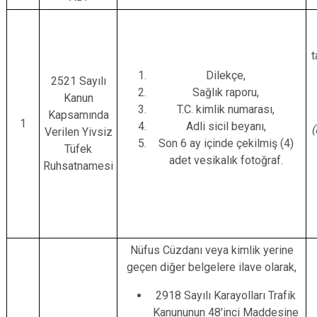
t
Dilekçe,
2521 Sayılı
Sağlık raporu,
Kanun
T.C. kimlik numarası,
Kapsamında
1
Adli sicil beyanı,
(
Verilen Yivsiz
Son 6 ay içinde çekilmiş (4)
Tüfek
adet vesikalık fotoğraf.
Ruhsatnamesi
Nüfus Cüzdanı veya kimlik yerine
geçen diğer belgelere ilave olarak,
2918 Sayılı Karayolları Trafik
Kanununun 48'inci Maddesine