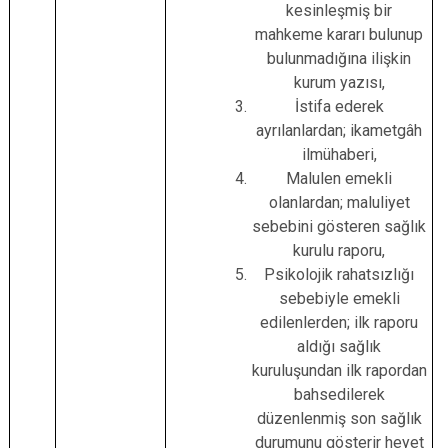
kesinleşmiş bir
mahkeme kararı bulunup
bulunmadığına ilişkin
kurum yazısı,
İstifa ederek
ayrılanlardan; ikametgâh
ilmühaberi,
Malulen emekli
olanlardan; maluliyet
sebebini gösteren sağlık
kurulu raporu,
Psikolojik rahatsızlığı
sebebiyle emekli
edilenlerden; ilk raporu
aldığı sağlık
kuruluşundan ilk rapordan
bahsedilerek
düzenlenmiş son sağlık
durumunu gösterir heyet