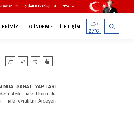
e-Devlet
İçişleri Bakanlığı
Rize
LERİMİZ
GÜNDEM
İLETİŞİM
27
°C
MINDA SANAT YAPILARI
desi Açık İhale Usulü ile
Hemşin
. İhale evrakları Ardeşen
İkizdere
İyidere
Kalkandere