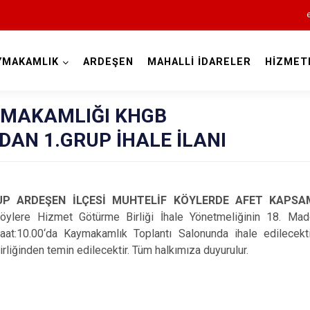
YMAKAMLIK
ARDEŞEN
MAHALLİ İDARELER
HİZMET
Rize
YMAKAMLIĞI KHGB
DAN 1.GRUP İHALE İLANI
GRUP ARDEŞEN İLÇESİ MUHTELİF KÖYLERDE AFET KAPSA
öylere Hizmet Götürme Birliği İhale Yönetmeliğinin 18. Mad
Ardeşen
t:10.00‘da Kaymakamlık Toplantı Salonunda ihale edilecektir
liğinden temin edilecektir. Tüm halkımıza duyurulur.
Çamlıhemşin
Çayeli
Derepazarı