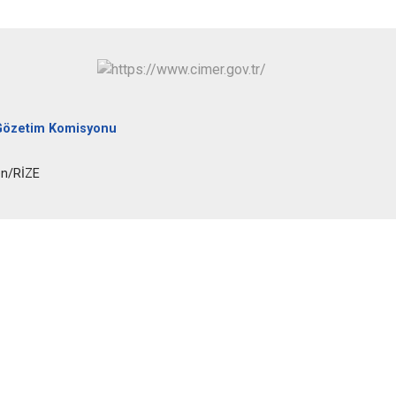
Pazar
Gözetim Komisyonu
en/RİZE