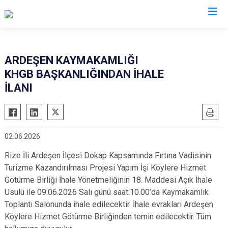
Rize
ARDEŞEN KAYMAKAMLIĞI
KHGB BAŞKANLIĞINDAN İHALE
Ardeşen
Hemşin
İLANI
Çamlıhemşin
İkizdere
Çayeli
İyidere
Derepazarı
Kalkandere
02.06.2026
Fındıklı
Pazar
Rize İli Ardeşen İlçesi Dokap Kapsamında Fırtına Vadisinin
Güneysu
Turizme Kazandırılması Projesi Yapım İşi Köylere Hizmet
Götürme Birliği İhale Yönetmeliğinin 18. Maddesi Açık İhale
Usulü ile 09.06.2026 Salı günü saat:10.00’da Kaymakamlık
Toplantı Salonunda ihale edilecektir. İhale evrakları Ardeşen
Köylere Hizmet Götürme Birliğinden temin edilecektir. Tüm