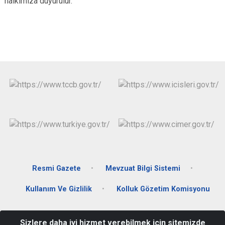
halkımıza duyurulur.
Resmi Gazete
Mevzuat Bilgi Sistemi
Kullanım Ve Gizlilik
Kolluk Gözetim Komisyonu
Cumhuriyet Mahallesi Kağıthane Sadabat Cad. No:2 Hükümet
Sizlere daha iyi hizmet verebilmek için sitemizde