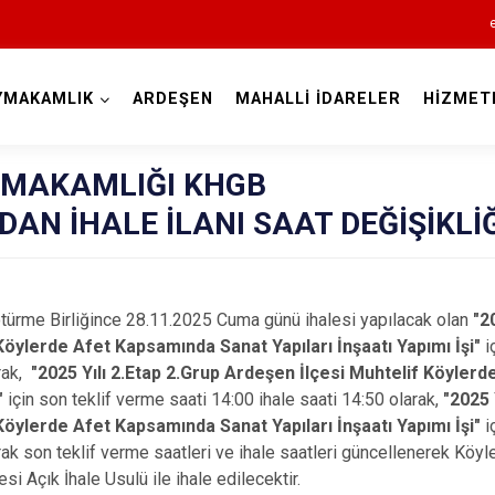
YMAKAMLIK
ARDEŞEN
MAHALLİ İDARELER
HİZMET
Rize
YMAKAMLIĞI KHGB
AN İHALE İLANI SAAT DEĞİŞİKLİĞ
türme Birliğince 28.11.2025 Cuma günü ihalesi yapılacak olan
"2
Köylerde Afet Kapsamında Sanat Yapıları İnşaatı Yapımı İşi"
i
Ardeşen
arak,
"2025 Yılı 2.Etap 2.Grup Ardeşen İlçesi Muhtelif Köyler
i"
için son teklif verme saati 14:00 ihale saati 14:50 olarak,
"2025 
Çamlıhemşin
Köylerde Afet Kapsamında Sanat Yapıları İnşaatı Yapımı İşi"
i
Çayeli
rak son teklif verme saatleri ve ihale saatleri güncellenerek Köy
Derepazarı
i Açık İhale Usulü ile ihale edilecektir.