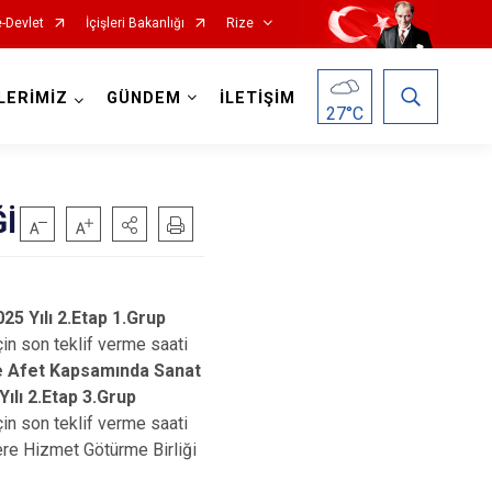
e-Devlet
İçişleri Bakanlığı
Rize
LERİMİZ
GÜNDEM
İLETİŞİM
27
°C
İ
025 Yılı 2.Etap 1.Grup
çin son teklif verme saati
Hemşin
de Afet Kapsamında Sanat
Yılı 2.Etap 3.Grup
İkizdere
çin son teklif verme saati
İyidere
lere Hizmet Götürme Birliği
Kalkandere