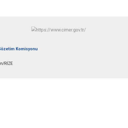
Pazar
Gözetim Komisyonu
en/RİZE