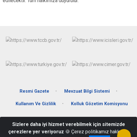
edilecektir. Tüm halkımıza duyurulur.
Resmi Gazete
Mevzuat Bilgi Sistemi
Kullanım Ve Gizlilik
Kolluk Gözetim Komisyonu
Cumhuriyet Mahallesi Kağıthane Sadabat Cad. No:2 Hükümet
Sizlere daha iyi hizmet verebilmek için sitemizde
Konağı Ardeşen/RİZE
çerezlere yer veriyoruz
🍪 Çerez politikamız hakkında
04647151008