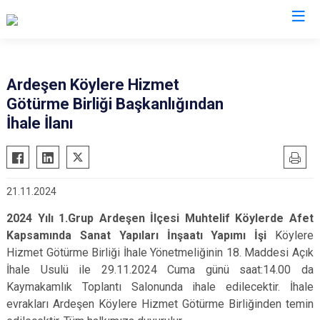
Rize
Ardeşen Köylere Hizmet
Götürme Birliği Başkanlığından
Ardeşen
Hemşin
İhale İlanı
Çamlıhemşin
İkizdere
Çayeli
İyidere
Derepazarı
Kalkandere
21.11.2024
Fındıklı
Pazar
2024 Yılı 1.Grup Ardeşen İlçesi Muhtelif Köylerde Afet
Güneysu
Kapsamında Sanat Yapıları İnşaatı Yapımı İşi
Köylere
Hizmet Götürme Birliği İhale Yönetmeliğinin 18. Maddesi Açık
İhale Usulü ile 29.11.2024 Cuma günü saat:14.00 da
Kaymakamlık Toplantı Salonunda ihale edilecektir. İhale
evrakları Ardeşen Köylere Hizmet Götürme Birliğinden temin